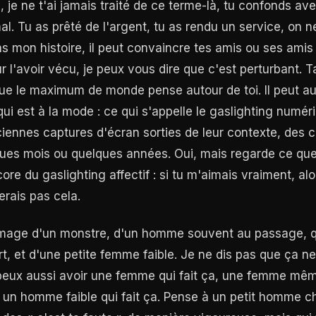
on, je ne t'ai jamais traité de ce terme-là, tu confonds a
al. Tu as prêté de l'argent, tu as rendu un service, on n
mon histoire, il peut convaincre tes amis ou ses amis q
r l'avoir vécu, je peux vous dire que c'est perturbant. T
ue le maximum de monde pense autour de toi. Il peut au
i est à la mode : ce qui s'appelle le gaslighting numér
ciennes captures d'écran sorties de leur contexte, des 
lques mois ou quelques années. Oui, mais regarde ce que
re du gaslighting affectif : si tu m'aimais vraiment, alo
erais pas cela.
image d'un monstre, d'un homme souvent au passage, qu
ort, et d'une petite femme faible. Je ne dis pas que ça n
 peux aussi avoir une femme qui fait ça, une femme même
 un homme faible qui fait ça. Pense à un petit homme ché