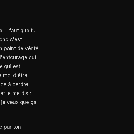
, il faut que tu
Donc c'est
n point de vérité
 l'entourage qui
e qui est
à moi d'être
nce à perdre
t je me dis :
i je veux que ça
e par ton