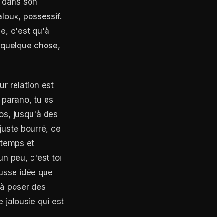
e dans son
loux, possessif.
e, c'est qu'à
t quelque chose,
r relation est
s parano, tu es
tos, jusqu'à des
 juste bourré, ce
e temps et
un peu, c'est toi
fausse idée que
 à poser des
 jalousie qui est