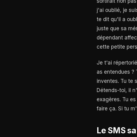
sortirait non pas
j'ai oublié, je 
te dit qu'il a ou
juste que sa mé
dépendant affect
cette petite pers
Je t'ai répertor
as entendues ? T
inventes. Tu te 
Détends-toi, il n
exagères. Tu es f
faire ça. Si tu 
Le SMS san