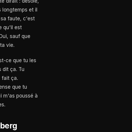
e dirait : désolé,
 longtemps et il
 sa faute, c'est
qu'il est
Oui, sauf que
ta vie.
st-ce que tu les
 dit ça. Tu
fait ça.
pense que tu
qui m'as poussé à
es.
eberg