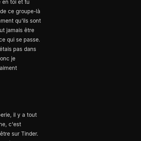
en toi et tu
i de ce groupe-là
mment qu'ils sont
eut jamais être
ce qui se passe.
'étais pas dans
onc je
raiment
rie, il y a tout
ne, c'est
être sur Tinder.