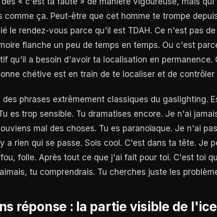
 des « c'est ta faute » de manière vigoureuse, mais qui t
suis comme ça. Peut-être que cet homme te trompe depuis
blié le rendez-vous parce qu'il est TDAH. Ce n'est pas de
moire flanche un peu de temps en temps. Ou c'est parce 
if qu'il a besoin d'avoir ta localisation en permanence. 
onne chétive est en train de te localiser et de contrôler 
ié des phrases extrêmement classiques du gaslighting. E
u es trop sensible. Tu dramatises encore. Je n'ai jamais
souviens mal des choses. Tu es paranoïaque. Je n'ai pas 
'y a rien qui se passe. Sois cool. C'est dans ta tête. Je 
ou, folle. Après tout ce que j'ai fait pour toi. C'est toi 
m'aimais, tu comprendrais. Tu cherches juste les problèm
s réponse : la partie visible de l'ic