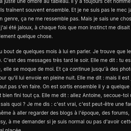
 y a juste une ombre au tableau. Il y a toujours cet homm
ls traînent souvent ensemble. Et je ne suis pas le mec ja
n genre, ça ne me ressemble pas. Mais je sais une chos
j'ai été jaloux, à chaque fois que mon instinct me disai
ellement quelque chose.
out de quelques mois à lui en parler. Je trouve que leu
 C'est des messages très tard le soir. Elle me dit : tu e
ole, elle se moque de moi. Et ça continue jusqu'à des pho
qu'il lui envoie en pleine nuit. Elle me dit : mais il est
 faut pas s'en faire. On est sortis ensemble il y a quelqu
bien fini tout ça. Elle me dit : allez Antoine, secoue-toi 
 sais quoi ? Je me dis : c'est vrai, c'est peut-être une 
 même à aller regarder des blogs à l'époque, des forums,
sy, à me demander si je suis normal ou pas d'avoir cette
al placée.