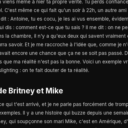
n viens même à nier ta propre vérité. Tu perds confiance 
el. C'est même ce qui fait qu'un soir à 22h, un autre am
dit : Antoine, tu es cocu, je les ai vus ensemble, évide
ui dis : comment est-ce que tu sais ? Il me dit : on ne p
s la chambre, il n'y a qu'eux deux qui savent vraiment 
ra savoir. Et je me raccroche à l'idée que, comme je n
 avait encore une chance que ça ne se soit pas passé. D
 que ma réalité n'est pas la bonne. Voici un exemple v
ighting : on te fait douter de ta réalité.
 de Britney et Mike
e qui t'est arrivé, et je ne parle pas forcément de trompe
exemples. Il y a une histoire qui buzze depuis une semai
itney, qui soupçonne son mari Mike, c'est en Amérique, d'