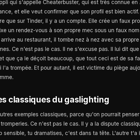
 appli qui s'appelle Cheaterbuster, qui est très connue e
ce, et elle veut confirmer que son profil est bien actif.
re que sur Tinder, il y a un compte. Elle crée un faux prof
e fixe un rendez-vous à son propre mec sous un faux no
 arrive au restaurant, il tombe nez à nez avec sa propre 
es. Ce n'est pas le cas. Il ne s'excuse pas. Il lui dit que
 et que ça le déçoit beaucoup, que tout ceci est de sa fau
ui l'a trompée. Et pour autant, il est victime du piège auj
femme.
s classiques du gaslighting
utres exemples classiques, parce qu'on pourrait penser
romperies. Ce n'est pas le cas. Il y a la dispute classiqu
p sensible, tu dramatises, c'est dans ta tête. L'autre t'a i