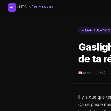
ANTOINE
PEYTAVIN
AP
✦ MANIPULATION
Gasligh
de ta r
30 mai 2026
⏱ 12 
Il y a quelque 
Ça se passe même