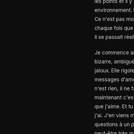
les points et il
environnement. I
Ce n'est pas mo
chaque fois que 
il se passait ré
Je commence au b
bizarre, ambiguë.
jaloux. Elle rig
messages d'amour 
n'est rien, il ne
maintenant c'est 
que j'aime. Et tu
j'ai. J'en viens
questions à un p
peut-être très m