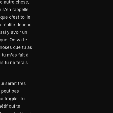
vec autre chose,
e s'en rappelle
ue c'est toi le
a réalité dépend
ssi y avoir un
ique. On va te
choses que tu as
 tu m'as fait à
rs tu ne ferais
i serait très
e peut pas
 fragile. Tu
tif qui te