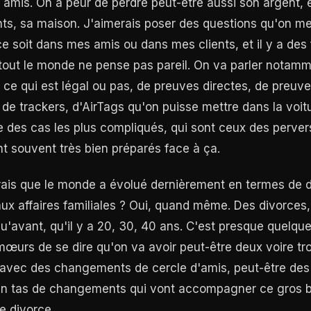
 amis. On a peur de perdre peut-être aussi son argent, 
nts, sa maison. J'aimerais poser des questions qu'on m
 soit dans mes amis ou dans mes clients, et il y a des f
, tout le monde ne pense pas pareil. On va parler notam
 ce qui est légal ou pas, de preuves directes, de preuve
e trackers, d'AirTags qu'on puisse mettre dans la voitur
e des cas les plus compliqués, qui sont ceux des perver
t souvent très bien préparés face à ça.
rais que le monde a évolué dernièrement en termes de d
ux affaires familiales ? Oui, quand même. Des divorces, d
'avant, qu'il y a 20, 30, 40 ans. C'est presque quelque
mœurs de se dire qu'on va avoir peut-être deux voire tro
c avec des changements de cercle d'amis, peut-être d
 un tas de changements qui vont accompagner ce gros
e divorce.