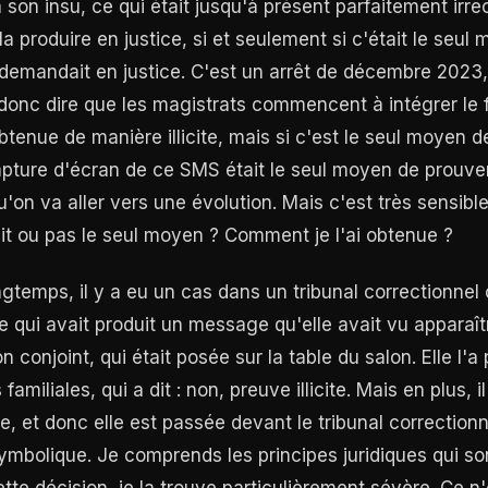
 son insu, ce qui était jusqu'à présent parfaitement ir
la produire en justice, si et seulement si c'était le seul
 demandait en justice. C'est un arrêt de décembre 2023,
donc dire que les magistrats commencent à intégrer le 
btenue de manière illicite, mais si c'est le seul moyen de
pture d'écran de ce SMS était le seul moyen de prouver l
u'on va aller vers une évolution. Mais c'est très sensib
it ou pas le seul moyen ? Comment je l'ai obtenue ?
longtemps, il y a eu un cas dans un tribunal correctionnel
qui avait produit un message qu'elle avait vu apparaît
conjoint, qui était posée sur la table du salon. Elle l'a
 familiales, qui a dit : non, preuve illicite. Mais en plus, i
re, et donc elle est passée devant le tribunal correctionn
mbolique. Je comprends les principes juridiques qui so