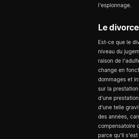
l'espionnage.
Le divorce
Est-ce que le di
niveau du jugeme
raison de l'adult
change en foncti
dommages et int
sur la prestatio
d'une prestatio
d'une telle grav
des années, carr
compensatoire d'
parce qu'il s'es