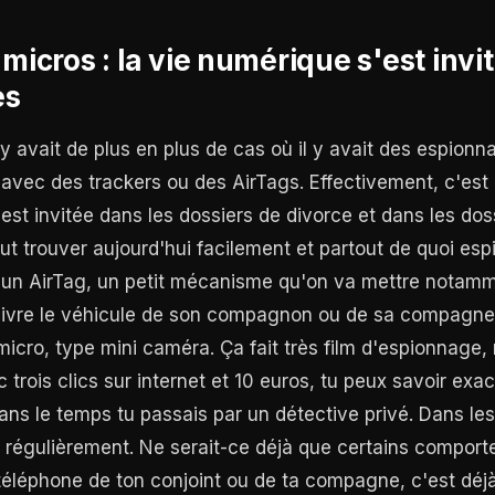
 micros : la vie numérique s'est invi
es
l y avait de plus en plus de cas où il y avait des espionn
vec des trackers ou des AirTags. Effectivement, c'est l
est invitée dans les dossiers de divorce et dans les doss
ut trouver aujourd'hui facilement et partout de quoi es
er un AirTag, un petit mécanisme qu'on va mettre notam
uivre le véhicule de son compagnon ou de sa compagne,
 micro, type mini caméra. Ça fait très film d'espionnage, 
c trois clics sur internet et 10 euros, tu peux savoir exa
dans le temps tu passais par un détective privé. Dans les
it régulièrement. Ne serait-ce déjà que certains comport
téléphone de ton conjoint ou de ta compagne, c'est déj