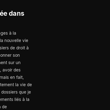
tée dans
ages à la
a nouvelle vie
iers de droit à
pionner son
ment sur un
 avoir des
mais en fait,
ctement la vie de
 dossiers que je
ements liés à la
à de