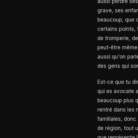
aussi perdre ses
grave, ses enfa
beaucoup, que ce
certains points
de tromperie, de
peut-être même d
aussi qu'on parl
des gens qui son
Est-ce que tu di
qui es avocate a
beaucoup plus qu
rentré dans les 
familiales, don
de région, tout
que représente l