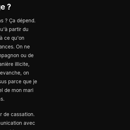
e ?
as ? Ça dépend.
u'à partir du
à ce qu'on
dances. On ne
compagnon ou de
ère illicite,
revanche, on
sus parce que je
nel de mon mari
s.
ur de cassation.
munication avec