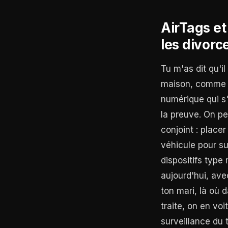
AirTags et
les divorc
Tu m'as dit qu'i
maison, comme a
numérique qui s'
la preuve. On pe
conjoint : plac
véhicule pour s
dispositifs type
aujourd'hui, ave
ton mari, là où 
traite, on en vo
surveillance du 