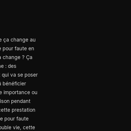
que ça change au
e pour faute en
 ça change ? Ça
me : des
 qui va se poser
û bénéficier
le importance ou
aison pendant
cette prestation
ce pour faute
uble vie, cette