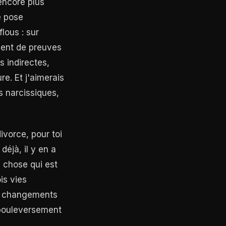
encore plus
e pose
lous : sur
ment de preuves
s indirectes,
e. Et j'aimerais
s narcissiques,
ivorce, pour toi
éjà, il y en a
 chose qui est
is vies
es changements
 bouleversement