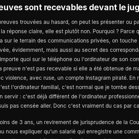
euves sont recevables devant le jug
preuves trouvées au hasard, on peut les présenter ou p
a réponse claire, elle est plutôt non. Pourquoi ? Parce q
 sur le terrain des communications privées, on touche 
privée, évidemment, mais aussi au secret des correspon
'importe quoi sur le téléphone ou l'ordinateur de son 
preuve n'est pas recevable si elle a été obtenue de mani
c violence, avec ruse, un compte Instagram piraté. En 
est l'ordinateur familial, c'est normal que je tombe des
 servir : c'est déjà différent de l'ordinateur profession
 suis pas censée aller. Donc c'est vraiment du cas par ca
a moins de 3 ans, un revirement de jurisprudence de la Co
nu nous expliquer qu'un salarié qui enregistre une com