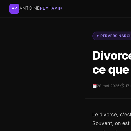
ANTOINE
PEYTAVIN
AP
✦ PERVERS NARCI
Divorc
ce que
28 mai 2026
⏱ 17 
Le divorce, c'es
Souvent, on est