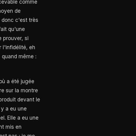
recevable comme
 moyen de
 donc c'est très
fait qu'une
 prouver, si
'infidélité, eh
le quand même :
 où a été jugée
re sur la montre
 produit devant le
l y a eu une
el. Elle a eu une
nt mis en