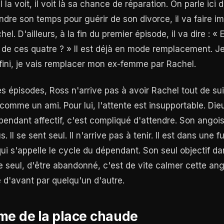
l la voit, il voit là sa chance de réparation. On parle ici 
endre son temps pour guérir de son divorce, il va faire
hel. D'ailleurs, à la fin du premier épisode, il va dire : «
n de ces quatre ? » Il est déjà en mode remplacement. Je
fini, je vais remplacer mon ex-femme par Rachel.
es épisodes, Ross n'arrive pas à avoir Rachel tout de sui
e comme un ami. Pour lui, l'attente est insupportable. Die
pendant affectif, c'est compliqué d'attendre. Son ango
. Il se sent seul. Il n'arrive pas à tenir. Il est dans une f
ui s'appelle le cycle du dépendant. Son seul objectif da
e seul, d'être abandonné, c'est de vite calmer cette an
 d'avant par quelqu'un d'autre.
me de la place chaude