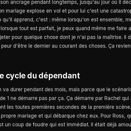
é son ancrage pendant longtemps, jusqu'au jour où il dé
on mariage explose en vol et pour lui c'est une catastr
n qu'il apprend, c'est : même lorsqu'on est ensemble, 
lorsque tout est parfait, je peux quand même me faire 
jeter pour quelque chose dont je n'ai pas la maîtrise. I
a peur d'être le dernier au courant des choses. Ça revien
le cycle du dépendant
 va durer pendant des mois, mais parce que le scénario 
ode 1 ne démarre pas par ça. Ça démarre par Rachel qui 
ont les toutes premières secondes de la première scène.
n propre mariage et qui débarque chez eux. Pour Ross, qu
st un coup de foudre qui est immédiat. Il était déjà amou