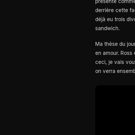
présenté comme é
derrière cette f
déjà eu trois di
sandwich.
Ma thèse du jou
en amour. Ross 
ceci, je vais vou
on verra ensembl