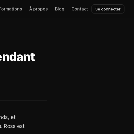
Formations
À propos
Blog
Contact
Se connecter
pendant
nds, et
. Ross est