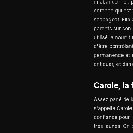
m'abandonner, pa
enfance qui est t
scapegoat. Elle 
parents sur son 
utilisé la nourri
d'être contrôlan
permanence et el
critiquer, et da
Carole, la 
Assez parlé de l
s'appelle Carole.
confiance pour la
très jeunes. On 