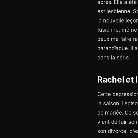
après. Elle a ét
est lesbienne. S
la nouvelle leço
fusionne, même 
peux me faire re
paranoïaque. Il 
dans la série.
Rachel et 
Cette dépression
la saison 1 épis
de mariée. Ce s
vient de fuir so
son divorce, c'e