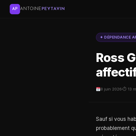
ANTOINE
PEYTAVIN
AP
✦ DÉPENDANCE A
Ross Ge
affectif
8 juin 2026
⏱ 13 m
Sauf si vous hab
probablement qu