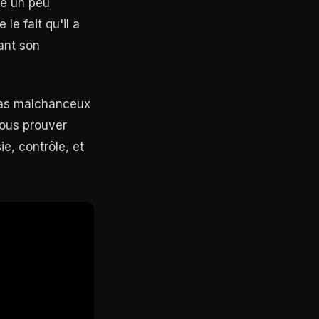
se un peu
e fait qu'il a
hant son
 pas malchanceux
vous prouver
ie, contrôle, et