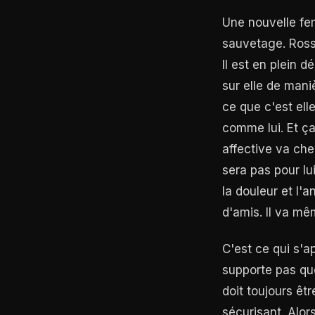
Une nouvelle fem
sauvetage. Ross
Il est en plein d
sur elle de mani
ce que c'est ell
comme lui. Et ç
affective va ch
sera pas pour lu
la douleur et l'a
d'amis. Il va mê
C'est ce qui s'a
supporte pas que
doit toujours êt
sécurisant. Alor