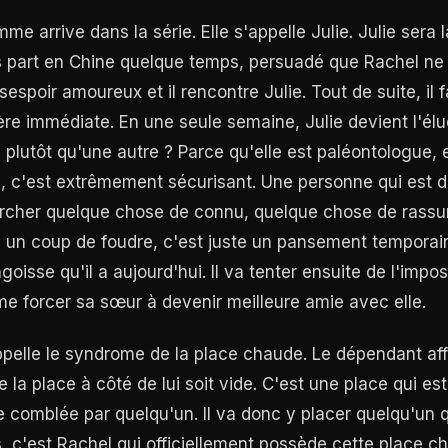
me arrive dans la série. Elle s'appelle Julie. Julie sera
 part en Chine quelque temps, persuadé que Rachel ne l
ésespoir amoureux et il rencontre Julie. Tout de suite, il f
ère immédiate. En une seule semaine, Julie devient l'élu
e plutôt qu'une autre ? Parce qu'elle est paléontologue
a, c'est extrêmement sécurisant. Une personne qui est
ercher quelque chose de connu, quelque chose de rassur
i un coup de foudre, c'est juste un pansement temporai
ngoisse qu'il a aujourd'hui. Il va tenter ensuite de l'imp
me forcer sa sœur à devenir meilleure amie avec elle.
ppelle le syndrome de la place chaude. Le dépendant aff
 la place à côté de lui soit vide. C'est une place qui es
re comblée par quelqu'un. Il va donc y placer quelqu'un 
s, c'est Rachel qui officiellement possède cette place 