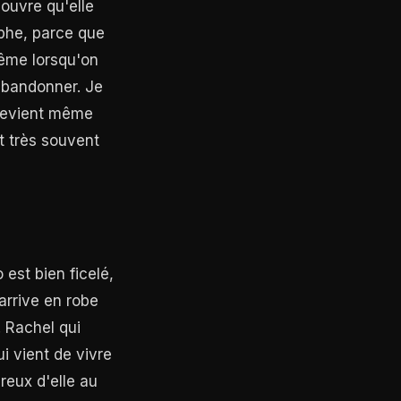
couvre qu'elle
ophe, parce que
même lorsqu'on
abandonner. Je
l devient même
t très souvent
est bien ficelé,
arrive en robe
 Rachel qui
i vient de vivre
reux d'elle au