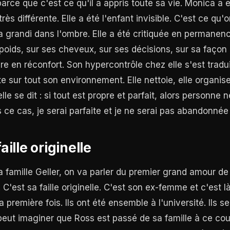
rce que c'est ce qu'il a appris toute sa vie. Monica a e
rès différente. Elle a été l'enfant invisible. C'est ce qu'o
a grandi dans l'ombre. Elle a été critiquée en permanen
poids, sur ses cheveux, sur ses décisions, sur sa façon d
ture en réconfort. Son hypercontrôle chez elle s'est traduit
te sur tout son environnement. Elle nettoie, elle organis
le se dit : si tout est propre et parfait, alors personne 
ns ce cas, je serai parfaite et je ne serai pas abandonnée
faille originelle
a famille Geller, on va parler du premier grand amour de
 C'est sa faille originelle. C'est son ex-femme et c'est là
 première fois. Ils ont été ensemble à l'université. Ils 
peut imaginer que Ross est passé de sa famille à ce cou