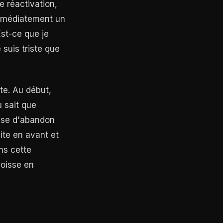
de réactivation,
 immédiatement un
 Est-ce que je
 suis triste que
te. Au début,
u sait que
isse d'abandon
uite en avant et
ns cette
goisse en