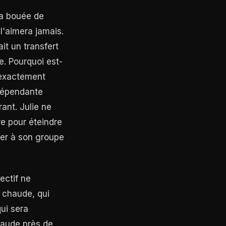
 la bouée de
'aimera jamais.
ait un transfert
e. Pourquoi est-
, exactement
 dépendante
ant. Julie ne
re pour éteindre
oser à son groupe
ectif ne
t chaude, qui
qui sera
chaude près de