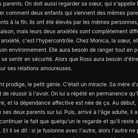
 parents. On doit aussi regarder sa sœur, qui s'appelle
er comment deux enfants qui viennent des mêmes pare
ents à la fin. Ils ont été élevés par les mêmes personnes,
ison, mais leurs deux anxiétés sont complètement diffé
nxiété, c'est l'hypercontrôle. Chez Monica, la sœur, el
 son environnement. Elle aura besoin de ranger tout en
 se sentir en sécurité. Alors que Ross aura besoin d'êtr
sur ses relations amoureuses.
nt prodige, le petit génie. C'était un miracle. Sa mère d'a
de réussir à l'avoir. On lui a répété en permanence qu'i
rre, et la dépendance affective est née de ça. Au début, 
ses deux parents sur lui. Puis, arrivé à l'âge adulte, il 
 continuer le fait que quelqu'un le regarde et qu'il reste
 Et il se dit : si je fusionne avec l'autre, alors l'autre ne