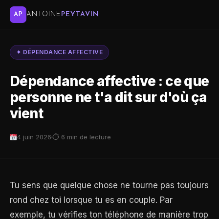
ANTOINE
PEYTAVIN
AP
✦ DÉPENDANCE AFFECTIVE
Dépendance affective : ce que
personne ne t'a dit sur d'où ça
vient
4 juin 2026
⏱ 6 min de lecture
Tu sens que quelque chose ne tourne pas toujours
rond chez toi lorsque tu es en couple. Par
exemple, tu vérifies ton téléphone de manière trop